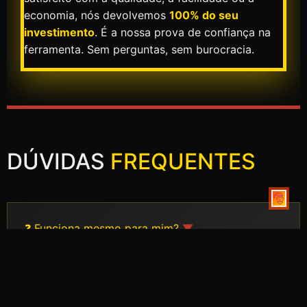
economia, nós devolvemos
100% do seu
investimento
. É a nossa prova de confiança na
ferramenta. Sem perguntas, sem burocracia.
DÚVIDAS
FREQUENTES
🎅
❓ Funciona mesmo para mim?
▼
✓ Sim! Funciona para lojistas, mercadistas, produtores
de áudio, criadores de conteúdo e qualquer pessoa que
precisa de anúncios profissionais.