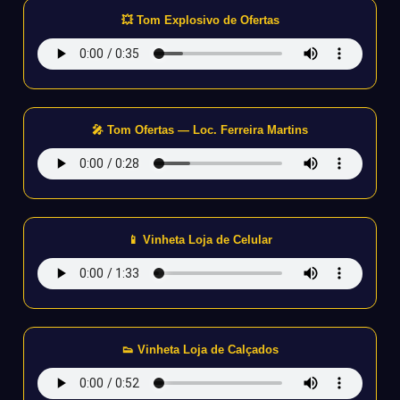
💥 Tom Explosivo de Ofertas
🎤 Tom Ofertas — Loc. Ferreira Martins
📱 Vinheta Loja de Celular
👟 Vinheta Loja de Calçados